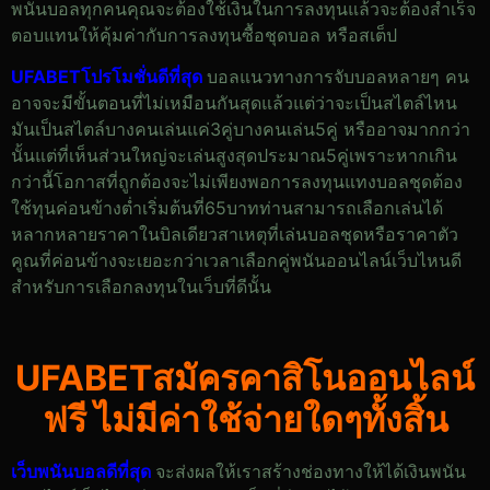
พนันบอลทุกคนคุณจะต้องใช้เงินในการลงทุนแล้วจะต้องสำเร็จ
ตอบแทนให้คุ้มค่ากับการลงทุนซื้อชุดบอล หรือสเต็ป
UFABETโปรโมชั่นดีที่สุด
บอลแนวทางการจับบอลหลายๆ คน
อาจจะมีขั้นตอนที่ไม่เหมือนกันสุดแล้วแต่ว่าจะเป็นสไตล์ไหน
มันเป็นสไตล์บางคนเล่นแค่3คู่บางคนเล่น5คู่ หรืออาจมากกว่า
นั้นแต่ที่เห็นส่วนใหญ่จะเล่นสูงสุดประมาณ5คู่เพราะหากเกิน
กว่านี้โอกาสที่ถูกต้องจะไม่เพียงพอการลงทุนแทงบอลชุดต้อง
ใช้ทุนค่อนข้างต่ำเริ่มต้นที่65บาทท่านสามารถเลือกเล่นได้
หลากหลายราคาในบิลเดียวสาเหตุที่เล่นบอลชุดหรือราคาตัว
คูณที่ค่อนข้างจะเยอะกว่าเวลาเลือกคู่พนันออนไลน์เว็บไหนดี
สำหรับการเลือกลงทุนในเว็บที่ดีนั้น
UFABETสมัครคาสิโนออนไลน์
ฟรี ไม่มีค่าใช้จ่ายใดๆทั้งสิ้น
เว็บพนันบอลดีที่สุด
จะส่งผลให้เราสร้างช่องทางให้ได้เงิน
พนัน