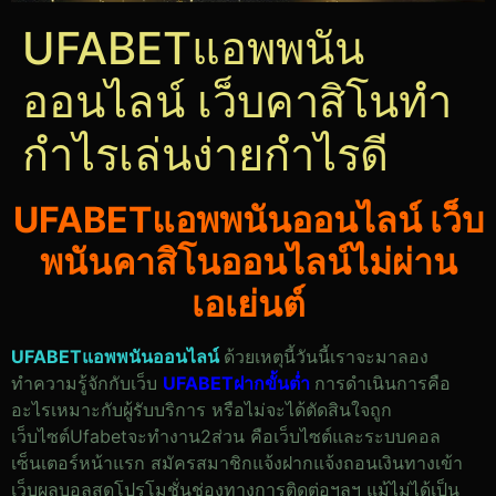
UFABETแอพพนัน
ออนไลน์ เว็บคาสิโนทำ
กำไรเล่นง่ายกำไรดี
UFABETแอพพนันออนไลน์ เว็บ
พนันคาสิโนออนไลน์ไม่ผ่าน
เอเย่นต์
UFABETแอพพนันออนไลน์
ด้วยเหตุนี้วันนี้เราจะมาลอง
ทำความรู้จักกับเว็บ
UFABETฝากขั้นต่ำ
การดำเนินการคือ
อะไรเหมาะกับผู้รับบริการ หรือไม่จะได้ตัดสินใจถูก
เว็บไซต์Ufabetจะทำงาน2ส่วน คือเว็บไซต์และระบบคอล
เซ็นเตอร์หน้าแรก สมัครสมาชิกแจ้งฝากแจ้งถอนเงินทางเข้า
เว็บผลบอลสดโปรโมชั่นช่องทางการติดต่อฯลฯ แม้ไม่ได้เป็น