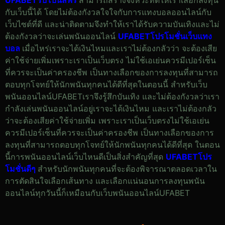
กับเว็บนี้ได้ โดยไม่ต้องกังวลใจใจกับการแทงบอลออนไลน์กับ
เว็บไซต์ที่ดี และน่าติดตามจึงทำให้เราได้รับความบันเทิงและไม่
ต้องกังวลว่าจะเล่นพนันออนไลน์
UFABETโปรโมชั่นเว็บแทง
บอล
เมื่อไหร่เราจะได้เงินไหมและเราไม่ต้องกลัวว่า จะต้องเสีย
ค่าใช้จ่ายเพิ่มเพราะเราเป็นเว็บตรง ไม่ใช้เอเย่นควรมีเปอร์เซ็น
ที่ควรจะเป็นค่าครองชีพ เป็นทางเลือกของการลงทุนที่สามารถ
ตอบทุกโจทย์ให้นักพนันทุกคนได้ดีที่สุดในตอนนี้ สำหรับเว็บ
พนันออนไลน์UFABETเราจึงรู้สึกบันเทิง และไม่ต้องกังวลว่าเรา
กำลังเล่นพนันออนไลน์อยู่เราจะได้เงินไหม และเราไม่ต้องกลัว
ว่าจะต้องเสียค่าใช้จ่ายเพิ่ม เพราะเราเป็นเว็บตรงไม่ใช้เอเย่น
ควรมีเปอร์เซ็นที่ควรจะเป็นค่าครองชีพ เป็นทางเลือกของการ
ลงทุนที่สามารถตอบทุกโจทย์ให้นักพนันทุกคนได้ดีที่สุด ในตอน
นี้
การพนันออนไลน์เว็บไหนดีเป็นสิ่งสำคัญที่สุด
UFABETโปร
โมชั่นดีๆ
สำหรับนักพนันทุกคนที่จะต้องพิจารณาตลอดเวลาใน
การตัดสินใจเลือกเส้นทาง และเลือกแน่นอนการลงทุนพนัน
ออนไลน์ทุกวันนี้ก็เหมือนกับเว็บพนันออนไลน์UFABET