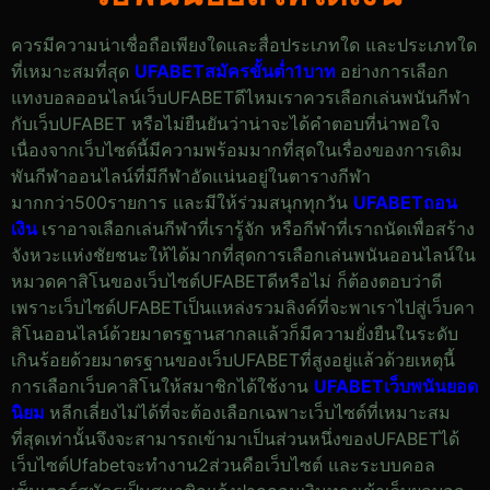
ควรมีความน่าเชื่อถือเพียงใดและสื่อประเภทใด และประเภทใด
ที่เหมาะสมที่สุด
UFABETสมัครขั้นต่ำ1บาท
อย่างการเลือก
แทงบอลออนไลน์เว็บUFABETดีไหมเราควรเลือกเล่นพนันกีฬา
กับเว็บUFABET หรือไม่ยืนยันว่าน่าจะได้คำตอบที่น่าพอใจ
เนื่องจากเว็บไซต์นี้มีความพร้อมมากที่สุดในเรื่องของการเดิม
พันกีฬาออนไลน์ที่มีกีฬาอัดแน่นอยู่ในตารางกีฬา
มากกว่า500รายการ และมีให้ร่วมสนุกทุกวัน
UFABETถอน
เงิน
เราอาจเลือกเล่นกีฬาที่เรารู้จัก หรือกีฬาที่เราถนัดเพื่อสร้าง
จังหวะแห่งชัยชนะให้ได้มากที่สุดการเลือกเล่นพนันออนไลน์ใน
หมวดคาสิโนของเว็บไซต์UFABETดีหรือไม่ ก็ต้องตอบว่าดี
เพราะเว็บไซต์UFABETเป็นแหล่งรวมลิงค์ที่จะพาเราไปสู่เว็บคา
สิโนออนไลน์ด้วยมาตรฐานสากลแล้วก็มีความยั่งยืนในระดับ
เกินร้อยด้วยมาตรฐานของเว็บUFABETที่สูงอยู่แล้วด้วยเหตุนี้
การเลือกเว็บคาสิโนให้สมาชิกได้ใช้งาน
UFABETเว็บพนันยอด
นิยม
หลีกเลี่ยงไม่ได้ที่จะต้องเลือกเฉพาะเว็บไซต์ที่เหมาะสม
ที่สุดเท่านั้นจึงจะสามารถเข้ามาเป็นส่วนหนึ่งของUFABETได้
เว็บไซต์Ufabetจะทำงาน2ส่วนคือเว็บไซต์ และระบบคอล