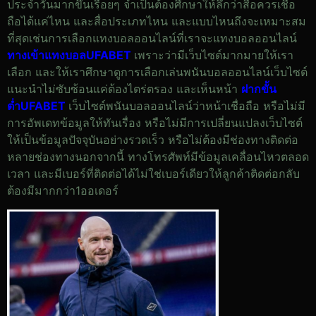
ประจำวันมากขึ้นเรื่อยๆ จำเป็นต้องศึกษาให้ลึกว่าสื่อควรเชื่อ
ถือได้แค่ไหน และสื่อประเภทไหน และแบบไหนถึงจะเหมาะสม
ที่สุดเช่นการเลือกแทงบอลออนไลน์ที่เราจะแทงบอลออนไลน์
ทางเข้าแทงบอลUFABET
เพราะว่ามีเว็บไซต์มากมายให้เรา
เลือก และให้เราศึกษาดูการเลือกเล่นพนันบอลออนไลน์เว็บไซต์
แนะนำไม่ซับซ้อนแค่ต้องไตร่ตรอง และเห็นหน้า
ฝากขั้น
ต่ำUFABET
เว็บไซต์พนันบอลออนไลน์ว่าหน้าเชื่อถือ หรือไม่มี
การอัพเดทข้อมูลให้ทันเรื่อง หรือไม่มีการเปลี่ยนแปลงเว็บไซต์
ให้เป็นข้อมูลปัจจุบันอย่างรวดเร็ว หรือไม่ต้องมีช่องทางติดต่อ
หลายช่องทางนอกจากนี้ ทางโทรศัพท์มีข้อมูลเคลื่อนไหวตลอด
เวลา และมีเบอร์ที่ติดต่อได้ไม่ใช่เบอร์เดียวให้ลูกค้าติดต่อกลับ
ต้องมีมากกว่า1ออเดอร์