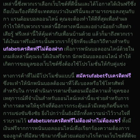
เหล่านี้ซึ่งพวกเราเลือกเว็บไซต์ที่ดีนั้นและได้โอกาสได้เงินฟรีซึ่ง
ถือเป็นเรื่องที่ดีที่จะทดสอบว่าเงินฟรีนั้นจะสามารถขอลงทุนกับ
กา แรนด้อมบอลออนไลน์ คุณจะต้องทำให้ดีที่สุดเพื่อทำผล
กำไรให้กับพวกเราเหล่านี้อีกทางหนึ่งและอย่างน้อยถ้าเสียท่า
เสียรู้ ฟรีเหล่านี้ให้คุ้มค่ากับเพื่อนบ้านด้วย แล้วก็มาถึงพวกเรา
ได้เงินมาฟรีแม้กระนั้นพวกเราก็รู้จักที่จะเลือกวิถีทางสำหรับ
ufabetเครดิตฟรีไม่ต้องฝาก
เพื่อการพนันบอลออนไลน์ด้วยใน
เกมส์เหล่านี้คุณจะได้เงินฟรีจาก นักพนันบอลออนไลน์ ทำให้
เกิดการขอมูลของเว็บไซต์ซึ่งต้องใช้โปรโมชั่นให้กับคู่แข่ง
ทางการค้าที่ไม่มีโปรโมชั่นแบบนี้
สมัครufabetรับเครดิตฟรี
ซึ่งจะทำให้นักพนันบอลต้องมาที่โต๊ะบอลหรือใช้โทรศัพท์
สำหรับใน การดำเนินการตามขั้นตอนเมื่อมีความล้ำยุคของ
เหตุการณ์ที่จำเป็นสำหรับออนไลน์เหล่านี้จะช่วยสำหรับการ
ทำการตลาดให้ธุรกิจที่ต้องการกระตุ้นแล้วมีเหตุเกิดขึ้นจาก
การแข่งขันชิงชัย ยิ่งไปกว่านั้นยังมีอีกทั้งความน่าไว้วางใจที่
รวบรวมไว้
ufabetแจกเครดิตฟรีไม่ต้องฝากไม่ต้องแชร์
ทั้งมี
เงินฟรีจากการพนันบอลออนไลน์เพื่อเรียกร้องความต้องการ
ของลูกค้าที่มีสมาชิกมากขึ้นด้วยแต่อย่างไรก็ตามเว็บไซต์ที่ดีจะ