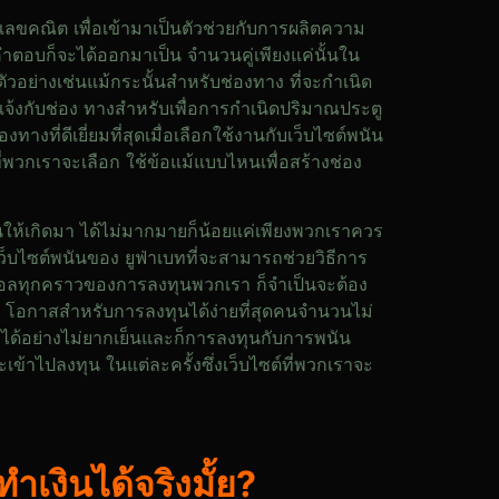
เลขคณิต เพื่อเข้ามาเป็นตัวช่วยกับการผลิตความ
ู่คำตอบก็จะได้ออกมาเป็น จำนวนคู่เพียงแค่นั้นใน
ตัวอย่างเช่นแม้กระนั้นสำหรับช่องทาง ที่จะกำเนิด
างแจ้งกับช่อง ทางสำหรับเพื่อการกำเนิดปริมาณประตู
ทางที่ดีเยี่ยมที่สุดเมื่อเลือกใช้งานกับเว็บไซต์พนัน
ที่พวกเราจะเลือก ใช้ข้อแม้แบบไหนเพื่อสร้างช่อง
ินให้เกิดมา ได้ไม่มากมายก็น้อยแค่เพียงพวกเราควร
ับเว็บไซต์พนันของ ยูฟ่าเบทที่จะสามารถช่วยวิธีการ
อลทุกคราวของการลงทุนพวกเรา ก็จำเป็นจะต้อง
 โอกาสสำหรับการลงทุนได้ง่ายที่สุดคนจำนวนไม่
้งได้อย่างไม่ยากเย็นและก็การลงทุนกับการพนัน
เข้าไปลงทุน ในแต่ละครั้งซึ่งเว็บไซต์ที่พวกเราจะ
เงินได้จริงมั้ย?