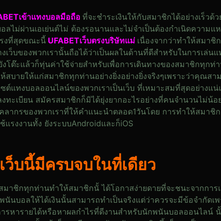
BETเข้าแทงบอลมือถือ
ที่จะชำระเงินให้กับสมาชิกได้อย่างเร็
อลไม่ผ่านเอเย่นต์ไม่ ต้องรอนานและไม่จำเป็นต้องกำเนิดความแห
งที่สุดขณะนี้
UFABETเว็บตรงบริษัทแม่
เนื่องจากว่าทำให้สมาชิ
่แท้ทางเว็บของพวกเรานั้นถือได้ว่าเป็นผลในด้านที่ดีสำหรับในการเ
ต๊ะแล้วก็ทุ่นค่าใช้จ่ายสำหรับเพื่อการเดินทางของสมาชิกทุกท่านอี
้สบายให้แก่สมาชิกทุกท่านอย่างยิ่งอย่างยิ่งจริงๆเพราะว่าคุณสามา
ว็บไซต์แทงบอลออนไลน์ของพวกเราเป็นเว็บ ที่เหมาะสมที่สุดอย่างแน
ลงทะเบียน สมัครสมาชิกก็มิได้ยุ่งยากอะไรอย่างที่คนจำนวนไม่น้
ุคลากรของพวกเราที่ให้คำแนะนำตลอด1วันโดย การทำให้สมาชิกน
รใช้แรงงานทั้ง ยังระบบAndroidและก็iOS
ว็บนี้มีครบจบในที่เดียว
าชิกทุกท่านทำให้สมาชิกนั้ ได้โอกาสง่ายดายที่จะชนะจากการเล่นค
นันบอลให้ได้เงินนั้นสามารถทำเป็นจริงแต่ว่าควรจะมีข้อจำกัดเพร
่การหารายได้หรือหาผลกำไรที่ดีงานสำหรับนักพนันบอลออนไลน์ นั