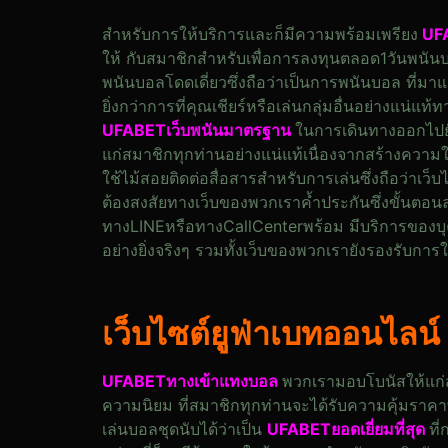
สำหรับการให้บริการและก็มีความพร้อมเพรียง
UFA
ให้ กับสมาชิกสำหรับเพื่อการลงทุนตลอด1วันพนันบ
พนันบอลโดดเดี่ยวซึ่งถือว่าเป็นการพนันบอล ที่มาแร
ยิ่งกว่าการที่คุณเชียร์หรือเล่นกลุ่มอื่นอย่างแน
UFABETเว็บพนันมาตรฐาน
ในการเดินทางออกไปยังโ
แก่สมาชิกทุกท่านอย่างแน่แท้เนื่องจากสร้างความให
ใช้ไม้สอยติดต่อสื่อสารสำหรับการเล่นซึ่งถือว่าเ
ต้องสงสัยทางเว็บของพวกเราค้ำประกันซึ่งขั้นตอน
ทางLINEหรือทางCallCenterพร้อม มีบริการของบ
อย่างยิ่งจริงๆ รวมทั้งเว็บของพวกเรายังรองรับกา
เว็บไซต์ยูฟ่าเบทออนไลน์ เ
UFABETทางเข้าแทงบอล
พวกเรามอบโบนัสให้แก่สม
ความนิยม ที่สมาชิกทุกท่านจะได้รับความคุ้มราคาพ
เล่นบอลชุดนับได้ว่าเป็น
UFABET
ยอดเยี่ยมที่สุด
ที