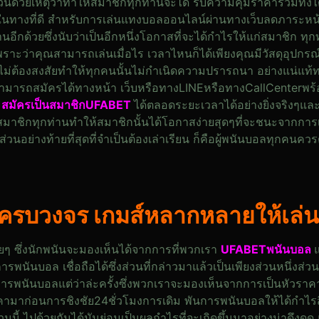
ยวนี้ด้วยเหตุว่าทำให้สมาชิกทุกท่านจะได้ รับความคุ้มราคารวมทั้งได้ร
ลในทางที่ดี สำหรับการเล่นแทงบอลออนไลน์ผ่านทางเว็บลดภาระหน้า
อีกด้วยซึ่งนับว่าเป็นอีกหนึ่งโอกาสที่จะได้กำไรให้แก่สมาชิก ทุก
ราะว่าคุณสามารถเล่นเมื่อไร เวลาไหนก็ได้เพียงคุณมีวัสดุอุปกรณ์ต
ย่างไม่ต้องสงสัยทำให้ทุกคนนั้นไม่กำเนิดความปรารถนา อย่างแน่แท
คิดสามารถสมัครได้ทางหน้า เว็บหรือทางLINEหรือทางCallCenterพ
ถ
สมัครเป็นสมาชิก
UFABET
ได้ตลอดระยะเวลาได้อย่างยิ่งจริงๆแล
ชิกทุกท่านทำให้สมาชิกนั้นได้โอกาสง่ายสุดๆที่จะชนะจากการเล่น
นอย่างท้ายที่สุดที่จำเป็นต้องเล่าเรียน ก็คือผู้พนันบอลทุกคนควรต้
ครบวงจร เกมส์หลากหลายให้เล่น 
 ซึ่งนักพนันจะมองเห็นได้จากการที่พวกเรา
UFABET
พนันบอล
รพนันบอล เชื่อถือได้ซึ่งส่วนที่กล่าวมาแล้วเป็นเพียงส่วนหนึ่งส่
ับการพนันบอลแต่ว่าล่ะครั้งซึ่งพวกเราจะมองเห็นจากการเป็นหัวร
ามาก่อนการชิงชัย24ชั่วโมงการเดิม พันการพนันบอลให้ได้กำไรสิ่งจำ
นี้ ไปด้วยกันได้มันย่อมเป็นผลกำไรที่จะเกิดขึ้นมาอย่างน่าดึงดูด แ