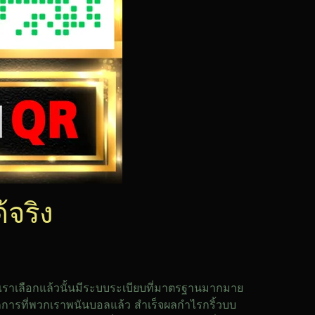
จริง
กเราเลือกแล้วนั้นมีระบบระเบียบที่มาตรฐานมากมาย
การที่พวกเราพนันบอลแล้ว สำเร็จผลกำไรกริ้วบบ