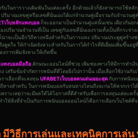
รับในการวางเดิมพันในแต่ละครั้ง อีกด้วยแล้วก็ยังสามารถใช้หลัก
็น ปริมาณเลขคู่หรือเลขคี่นั่นเองได้แก่จำนวนคู่เมื่อรวมกับจำนวนค
Tเว็บหลักแทงบอล
ก็จะออกมาเป็นจำนวนคู่แค่นั้นเช่น เดียวกันยก
องปริมาณจำนวนที่เป็น เลขคู่กับเลขคี่นั่นเองรวมทั้งเป็นที่กระจ่
้วก็น่าจะเป็นอีกวิถีทางหนึ่งสำหรับในการแทง ปริมาณประตูคู่สร้างช่อง
งดูดใจ ให้กำเนิดจังหวะสำหรับในการได้กำไรที่ดีเยี่ยมเพิ่มขึ้นอยู่
ของการเพิ่มจังหวะให้เกิดขึ้น
ทงบอลมือถือ
ลักษณะออนไลน์ที่ช่วย เพิ่มช่องทางให้มีการทำเง
ร้าง เสริมข้อจำกัดการพนันที่ดีโดยยิ่งไปกว่านั้น เมื่อเลือกใช้งานก
ราเลือกที่จะลงทุน
UFABETเว็บบอลคนเล่นเยอะสุด
กับการพนันบ
วิถีทางสำหรับ ในการพนันบอลกับหนทางไหนถึงจะก่อให้พวกเราได้
พราะเหตุว่าจะมีผลให้ได้โอกาสที่ดีสำหรับเพื่อการลงทุนแต่ละครั
ำให้สิ่งที่จำเป็นกับการพนันบอลออนไลน์ก็คือการเลือกเว็บไซต์ที่จะ
มีวิธีการเล่นและเทคนิคการเล่น ทำ