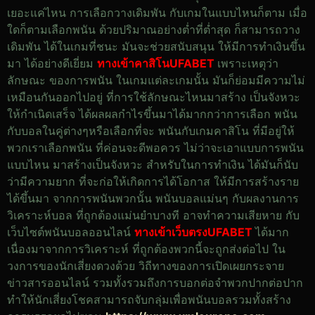
เยอะแค่ไหน การเลือกวางเดิมพัน กับเกมในแบบไหนก็ตาม เมื่อ
ใดก็ตามเลือกพนัน ด้วยปริมาณอย่างต่ำที่ต่ำสุด ก็สามารถวาง
เดิมพัน ได้ในเกมที่ชนะ มันจะช่วยสนับสนุน ให้มีการทำเงินขึ้น
มา ได้อย่างดีเยี่ยม
ทางเข้าคาสิโนUFABET
เพราะเหตุว่า
ลักษณะ ของการพนัน ในเกมแต่ละเกมนั้น มันก็ย่อมมีความไม่
เหมือนกันออกไปอยู่ ที่การใช้ลักษณะไหนมาสร้าง เป็นจังหวะ
ให้กำเนิดเสร็จ ได้ผลผลกำไรขึ้นมาได้มากกว่าการเลือก พนัน
กับบอลในคู่ต่างๆหรือเลือกที่จะ พนันกับเกมคาสิโน ที่มีอยู่ให้
พวกเราเลือกพนัน ที่ค่อนจะดีพอควร ไม่ว่าจะเอาแบบการพนัน
แบบไหน มาสร้างเป็นจังหวะ สำหรับในการทำเงิน ได้มันก็นับ
ว่ามีความยาก ที่จะก่อให้เกิดการได้โอกาส ให้มีการสร้างราย
ได้ขึ้นมา จากการพนันพวกนั้น พนันบอลแม่นๆ กับผลงานการ
วิเคราะห์บอล ที่ถูกต้องแม่นยำบางที อาจทำความเสียหาย กับ
เว็บไซต์พนันบอลออนไลน์
ทางเข้าเว็บตรงUFABET
ได้มาก
เนื่องมาจากการวิเคราะห์ ที่ถูกต้องพวกนี้จะถูกส่งต่อไป ใน
วงการของนักเสี่ยงดวงด้วย วิถีทางของการเปิดเผยกระจาย
ข่าวสารออนไลน์ รวมทั้งรวมถึงการบอกต่อจำพวกปากต่อปาก
ทำให้นักเสี่ยงโชคสามารถจับกลุ่มเพื่อพนันบอลรวมทั้งสร้าง