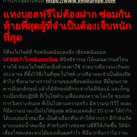
การบรรลุผลไปซอม
https://www.xmleurope.com
แทงบอลฟรีไม่ต้องฝาก ซ่อมกัน
ท้ายที่สุดผู้ที่จำเป็นต้องเจ็บหนัก
ที่สุด
ก็คือเว็บไซต์ที่ รับพนันพนันบอลยิ่ง เซียนพนันบอล
UFABETเว็บพนันยอดนิยม
พินิจพิจารณาได้แม่นมากแค่ไหน
รายได้ ของเว็บไซต์ก็จะยิ่งต่ำลงค่าใช้ จ่ายบางทีอาจจะเกินงบ
ประมาณ ที่ตั้งไว้ซึ่งในที่สุดเว็บไซต์ บางทีอาจจะจำเป็นต้องปิด
ตัวไป ซึ่งแนวทางการทำงานของเซียนพนันบอล ที่มีคุณภาพ
ควรมีเอกลักษณ์ แล้วก็มีลักษณ์ที่กระจ่างไม่มีข้อแม้ และก็กฎ
ระเบียบข้อปฏิบัติ ที่เว็บไซต์ระบุเพื่อแสดงความโล่งใส ของบท
การวิเคราะห์บอล ที่เป็นไปตามความจริง มีความน่าไว้ใ จและ
ก็มีความน่าจะเป็นไปได้สูงสุด พนันบอลสเต็ป 20 บาท ได้กำไร
ได้แบบสมน้ำสมเนื้อ เป็นตัวเลือกที่จะทำให้พวกเรา มีกำลังเกิด
มาแบบสมน้ำสมเนื้อ สำหรับสร้างช่องทางที่ดีให้เกิดขึ้น ให้นัก
เสี่ยงโชคแต่ละคนได้มองเห็นผลกำไร ที่มีมากยิ่งกว่าไม่ว่าจะ