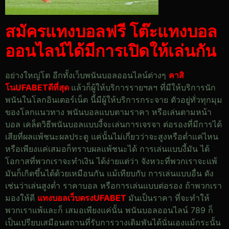
สมัครแทงบอลฟรี โต๊ะแทงบอล
ออนไลน์ได้มีการเปิดให้เล่นกัน
อย่างใหญ่โต อีกทั้งเว็บพนันบอลออนไลน์ต่างๆ
คาสิ
โนUFABETดีที่สุด
แล้วก็ผู้ให้บริการรายฯลฯ ที่มีให้บริการนัก
พนันในโลกอินเตอร์เน็ต นี้มีผู้ให้บริการกระจาย ตัวอยู่ทั่วทุกมุม
ของโลกแนวทาง พนันบอลแบบตามราคา หรือเล่นตามหน้า
บอล เคล็ดวิธีพนันบอลแบบงี้จะเล่นการเจรจา ต่อรองที่มีการได้
เสียที่ผลแพ้ชนะผลประตู แค่นั้นไม่เกี่ยวว่าจะสูงหรือต่ำแค่ไหน
หรือเพียงแค่เสมอก็ทราบผลแพ้ชนะได้ การเล่นแบบงี้มัน ได้
โอกาสที่พวกเราจะทำเงิน ได้ง่ายแต่ว่า จังหวะที่พวกเราจะแพ้
มันก็เกิดขึ้นได้ด้วยเหมือนกัน แม้เทียบกับ การเล่นแบบอื่น ดัง
เช่นว่าเล่นสูงต่ำ ราคาบอล หรือการเล่นแบบต่อรอง ถ้าพวกเรา
มองให้ดี
แทงบอลเว็บตรงUFABET
มันเป็นราคา ที่จะทำให้
พวกเราแพ้และก็ เสมอเพียงแค่นั้น พนันบอลออนไลน์ 789 ก็
เป็นเปรียบเสมือนสถานที่รับการวางเดิมพันได้นั่นเองแม้กระนั้น