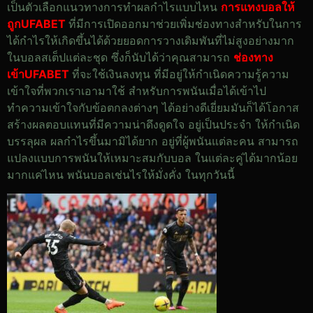
เป็นตัวเลือกแนวทางการทำผลกำไรแบบไหน
การแทงบอลให้
ถูกUFABET
ที่มีการเปิดออกมาช่วยเพิ่มช่องทางสำหรับในการ
ได้กำไรให้เกิดขึ้นได้ด้วยยอดการวางเดิมพันที่ไม่สูงอย่างมาก
ในบอลสเต็ปแต่ละชุด ซึ่งก็นับได้ว่าคุณสามารถ
ช่องทาง
เข้าUFABET
ที่จะใช้เงินลงทุน ที่มีอยู่ให้กำเนิดความรู้ความ
เข้าใจที่พวกเราเอามาใช้ สำหรับการพนันเมื่อได้เข้าไป
ทำความเข้าใจกับข้อตกลงต่างๆ ได้อย่างดีเยี่ยมมันก็ได้โอกาส
สร้างผลตอบแทนที่มีความน่าดึงดูดใจ อยู่เป็นประจำ ให้กำเนิด
บรรลุผล ผลกำไรขึ้นมามิได้ยาก อยู่ที่ผู้พนันแต่ละคน สามารถ
แปลงแบบการพนันให้เหมาะสมกับบอล ในแต่ละคู่ได้มากน้อย
มากแค่ไหน พนันบอลเช่นไรให้มั่งคั่ง ในทุกวันนี้